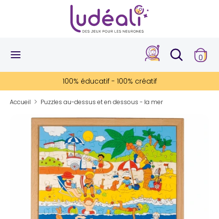
Passer
au
contenu
Recherche
Rechercher
Rechercher
Recherc
dans
0
dans
la
la
boutique
100% éducatif - 100% créatif
boutique
Accueil
Puzzles au-dessus et en dessous - la mer