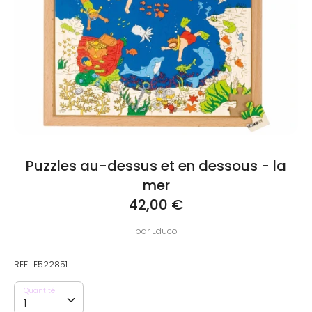
Puzzles au-dessus et en dessous - la
mer
42,00 €
par
Educo
REF :
E522851
Quantité
Quantité
1