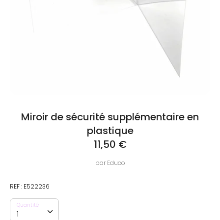
Miroir de sécurité supplémentaire en
plastique
11,50 €
par
Educo
REF :
E522236
Quantité
Quantité
1