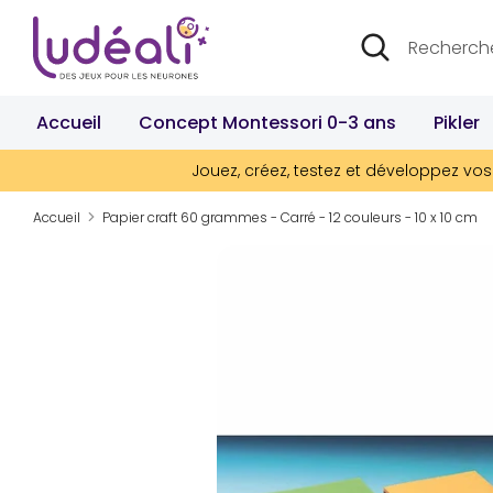
Passer
Recherche
Rechercher
au
dans
contenu
la
boutique
Accueil
Concept Montessori 0-3 ans
Pikler
Jouez, créez, testez et développez vos 
Accueil
Papier craft 60 grammes - Carré - 12 couleurs - 10 x 10 cm