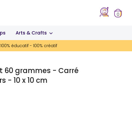
0
ips
Arts & Crafts
100% éducatif - 100% créatif
ft 60 grammes - Carré
rs - 10 x 10 cm