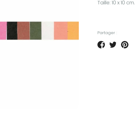
Taille: 10 x 10 cm.
Partager :
Partager
Tweeter
Épin
sur
sur
sur
Facebook
Twitter
Pint