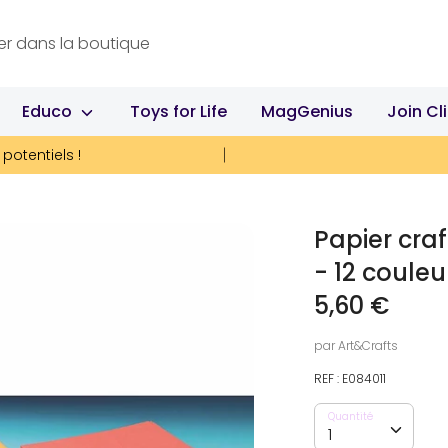
Educo
Toys for Life
MagGenius
Join Cl
potentiels !
Papier cra
- 12 couleu
5,60 €
par
Art&Crafts
REF :
E084011
Quantité
Quantité
1