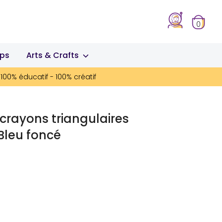
0
ips
Arts & Crafts
100% éducatif - 100% créatif
 crayons triangulaires
 Bleu foncé