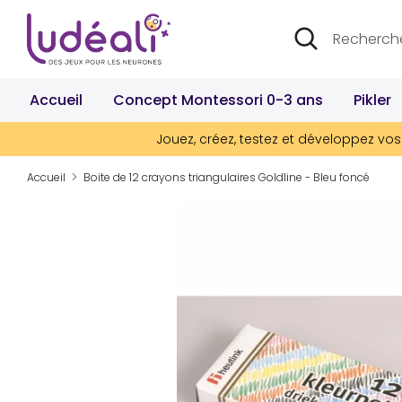
Passer
Recherche
Rechercher
au
dans
contenu
la
boutique
Accueil
Concept Montessori 0-3 ans
Pikler
Jouez, créez, testez et développez vos 
Accueil
Boite de 12 crayons triangulaires Goldline - Bleu foncé