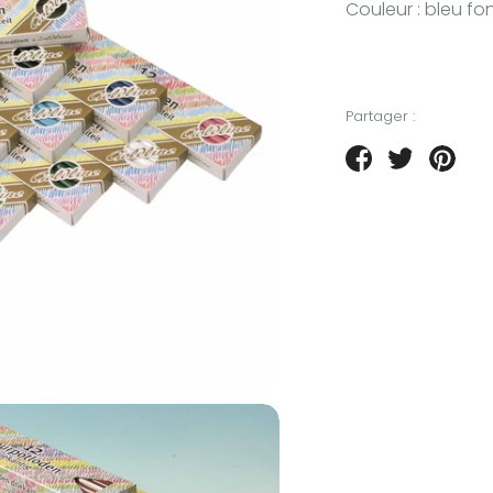
Couleur : bleu fo
Partager :
Partager
Tweeter
Épin
sur
sur
sur
Facebook
Twitter
Pint