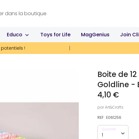
Educo
Toys for Life
MagGenius
Join Cl
potentiels !
Boite de 12
Goldline -
4,10 €
par
Art&Crafts
REF :
E061256
Quantité
Quantité
1