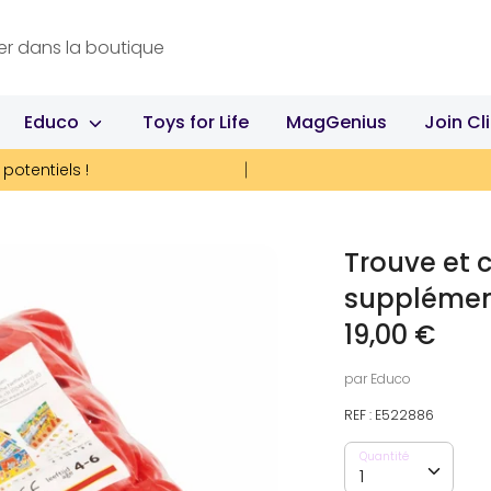
Educo
Toys for Life
MagGenius
Join Cl
potentiels !
Trouve et 
supplément
19,00 €
par
Educo
REF :
E522886
Quantité
Quantité
1