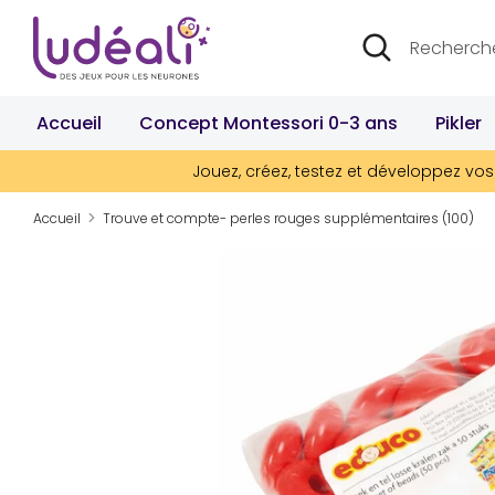
Passer
Recherche
Rechercher
au
dans
contenu
la
boutique
Accueil
Concept Montessori 0-3 ans
Pikler
Jouez, créez, testez et développez vos 
Accueil
Trouve et compte- perles rouges supplémentaires (100)