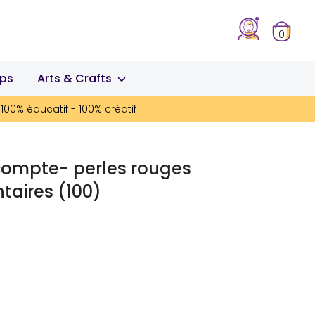
0
ips
Arts & Crafts
100% éducatif - 100% créatif
compte- perles rouges
aires (100)