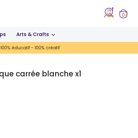
0
ips
Arts & Crafts
100% éducatif - 100% créatif
aque carrée blanche x1