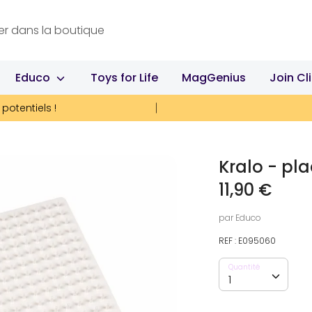
Educo
Toys for Life
MagGenius
Join Cl
potentiels !
Kralo - pl
11,90 €
par
Educo
REF :
E095060
Quantité
Quantité
1