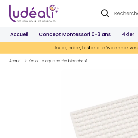
Passer
Recherche
Rechercher
au
dans
contenu
la
boutique
Accueil
Concept Montessori 0-3 ans
Pikler
Jouez, créez, testez et développez vos 
Accueil
Kralo - plaque carrée blanche x1