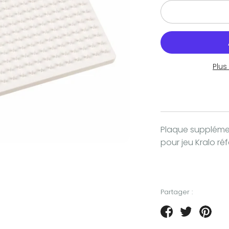
Plu
Plaque supplémen
pour jeu Kralo r
Partager :
Partager
Tweeter
Épin
sur
sur
sur